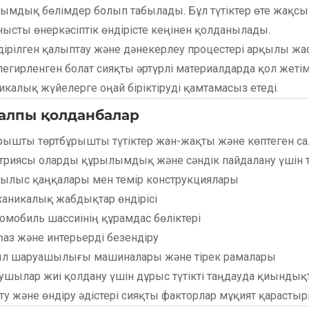
ымдық бөлімдер болып табылады. Бұл түтіктер өте жақсы
нысты өнеркәсіптік өндірісте кеңінен қолданылады.
ірілген қалыптау және дәнекерлеу процестері арқылы жасал
легирленген болат сияқты әртүрлі материалдарда қол жет
икалық жүйелерге оңай біріктіруді қамтамасыз етеді.
Жалпы қолданбалар
ұрышты төртбұрышты түтіктер жан-жақты және көптеген сал
триясы оларды құрылымдық және сәндік пайдалану үшін 
ылыс қаңқалары мен темір конструкциялары
аникалық жабдықтар өндірісі
омобиль шассиінің құрамдас бөліктері
аз және интерьерді безендіру
л шаруашылығы машиналары және тірек рамалары
ушылар жиі қолдану үшін дұрыс түтікті таңдауда қиындықт
ету және өндіру әдістері сияқты факторлар мұқият қарасты