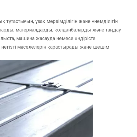
 тұтастығын, ұзақ мерзімділігін және үнемділігін
ларды, материалдарды, қолданбаларды және таңдау
ылыста, машина жасауда немесе өндірісте
негізгі мәселелерін қарастырады және шешім