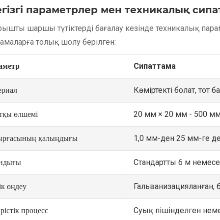
егізгі параметрлер мен техникалық сип
ұрышты шаршы түтіктерді бағалау кезінде техникалық пара
тамаларға толық шолу берілген:
Сипаттама
аметр
Көміртекті болат, тот 
ериал
20 мм × 20 мм - 500 м
тқы өлшемі
1,0 мм-ден 25 мм-ге де
ырғасының қалыңдығы
Стандартты 6 м немес
ндығы
Гальванизацияланған, б
ік өңдеу
Суық пішінделген нем
рістік процесс