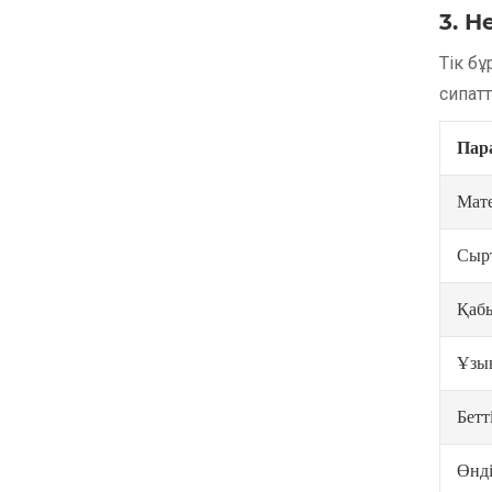
3. Н
Тік б
сипат
Пар
Мат
Сыр
Қаб
Ұзы
Бетт
Өнді