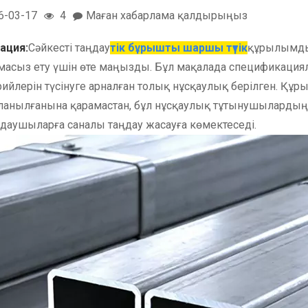
6-03-17
4
Маған хабарлама қалдырыңыз
ация:
Сәйкесті таңдау
тік бұрышты шаршы түтік
құрылымдық
масыз ету үшін өте маңызды. Бұл мақалада спецификация
рийлерін түсінуге арналған толық нұсқаулық берілген. Құр
ланылғанына қарамастан, бұл нұсқаулық тұтынушылардың 
даушыларға саналы таңдау жасауға көмектеседі.