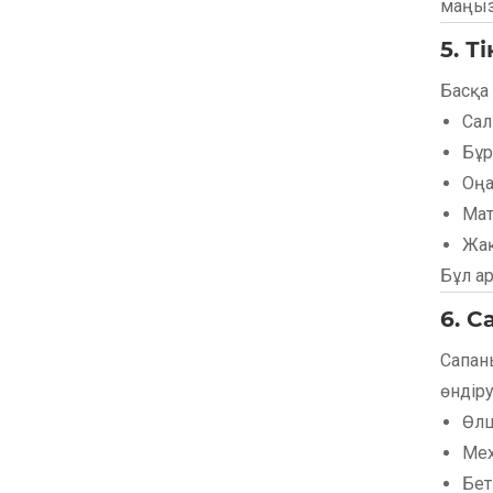
маңы
5. 
Басқа
Сал
Бұр
Оңа
Мат
Жақ
Бұл а
6. 
Сапан
өндір
Өлш
Мех
Бет