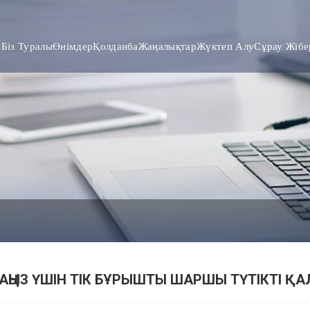
й
Біз Туралы
Өнімдер
Қолданба
Жаңалықтар
Жүктеп Алу
Сұрау Жібе
АҢЫЗ ҮШІН ТІК БҰРЫШТЫ ШАРШЫ ТҮТІКТІ ҚА