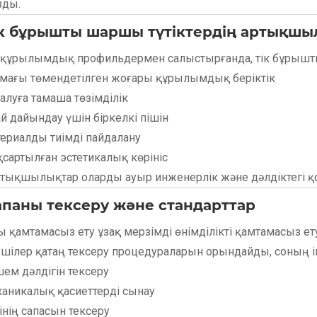
зды.
Тік бұрышты шаршы түтіктердің артықш
 құрылымдық профильдермен салыстырғанда, тік бұрышт
мағы төмендетілген жоғары құрылымдық беріктік
алуға тамаша төзімділік
й дайындау үшін біркелкі пішін
ериалды тиімді пайдалану
сартылған эстетикалық көрініс
ртықшылықтар оларды ауыр инженерлік және дәлдіктегі қо
Сапаны тексеру және стандарттар
ы қамтамасыз ету ұзақ мерзімді өнімділікті қамтамасыз 
ушілер қатаң тексеру процедураларын орындайды, соның і
ем дәлдігін тексеру
аникалық қасиеттерді сынау
інің сапасын тексеру