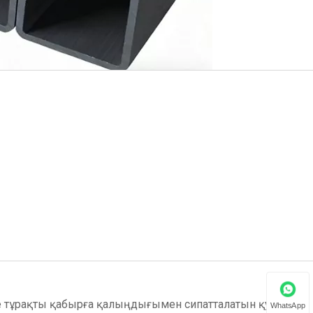
е тұрақты қабырға қалыңдығымен сипатталатын қуыс
WhatsApp