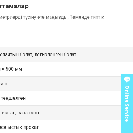
аттамалар
метрлерді түсіну өте маңызды. Төменде типтік
баспайтын болат, легирленген болат
м × 500 мм
йін
Online Service
е теңшелген
оялған, қара түсті
есе ыстық прокат