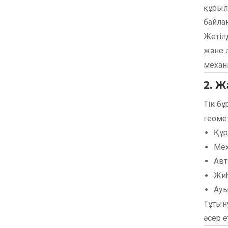
құрыл
байла
Жетілд
және 
механ
2. 
Тік б
геоме
Құр
Мех
Авт
Жиһ
Ауы
Тұтын
әсер 