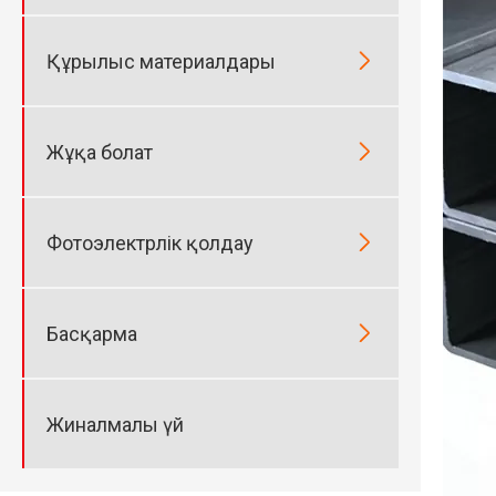

Құрылыс материалдары

Жұқа болат

Фотоэлектрлік қолдау

Басқарма
Жиналмалы үй