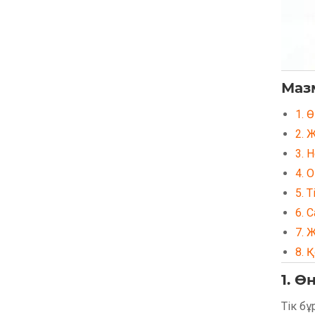
Маз
1. 
2. 
3. 
4. 
5. 
6. 
7. 
8. 
1. Ө
Тік б