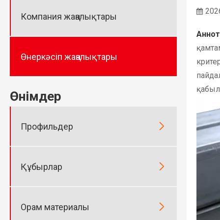
202
Компания жаңалықтары
Аннот
қамта
Өнеркәсіп жаңалықтары
крите
пайда
қабыл
Өнімдер

Профильдер

Құбырлар

Орам материалы