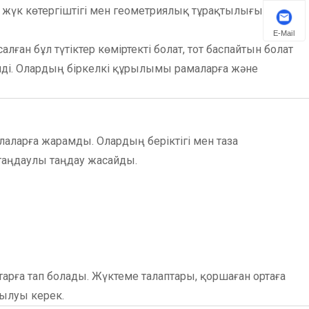
 жүк көтергіштігі мен геометриялық тұрақтылығына
E-Mail
ған бұл түтіктер көміртекті болат, тот баспайтын болат
імді. Олардың біркелкі құрылымы рамаларға және
аларға жарамды. Олардың беріктігі мен таза
таңдаулы таңдау жасайды.
арға тап болады. Жүктеме талаптары, қоршаған ортаға
рылуы керек.