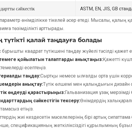
ASTM, EN, JIS, GB стан
дартты сәйкестік
параметр өнімділікке тікелей әсер етеді. Мысалы, қалың қ
ияға төзімділікті арттырады.
ң түтікті қалай таңдауға болады
 бұрышты квадрат түтікшені таңдау жүйелі тәсілді қажет 
темеге қойылатын талаптарды анықтаңыз:
Қажетті күш
темелерді есептеңіз.
ериалды таңдау:
Сыртқы немесе ылғалды орта үшін корро
емдерін анықтау:
Түтік өлшемі мен қалыңдығын дизайн с
тік өңдеуді қарастырыңыз:
Гальванизация ұзақ мерзімді 
ндарттардың сәйкестігін тексеру:
Өнімдердің халықаралы
тамасыз етіңіз.
ттердің жиі кездесетін мәселелерінің бірі артық сипатта
інше, спецификацияның жеткіліксіздігі құрылымның бұзыл