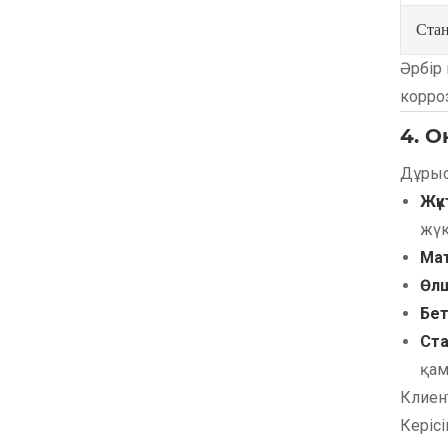
Стан
Әрбір 
корроз
4. О
Дұрыс
Жүк
жүк
Мат
Өлш
Бет
Ста
қам
Клиен
Керіс