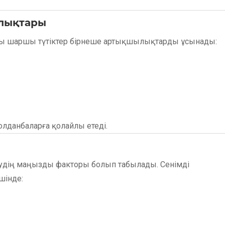
ылықтары
ы шаршы түтіктер бірнеше артықшылықтарды ұсынады:
лданбаларға қолайлы етеді.
етудің маңызды факторы болып табылады. Сенімді
шінде: