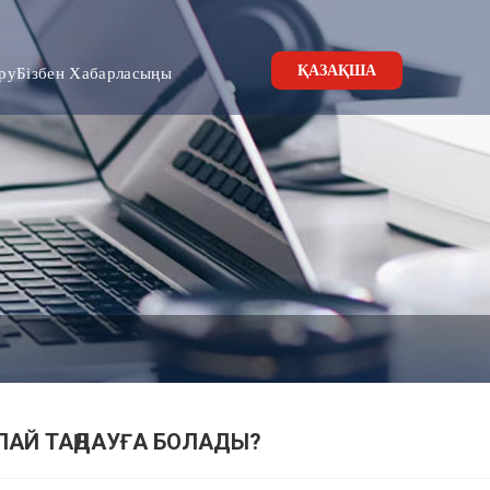
ҚАЗАҚША
ру
Бізбен Хабарласыңы
ЛАЙ ТАҢДАУҒА БОЛАДЫ?