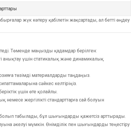
дарттары
абырғалар жүк көтеру қабілетін жақсартады, ал бетті өңдеу
етеді. Төменде маңызды қадамдар берілген:
ті анықтау үшін статикалық және динамикалық
зияға төзімді материалдарды таңдаңыз.
ипаттамаларына сәйкес келтіріңіз.
беріктік үшін өте қолайлы.
қ немесе жергілікті стандарттарға сай болуын
ма болып табылады, бұл шығындарды қажетсіз арттырады.
уына әкелуі мүмкін. Өнімділік пен шығындарды теңестіру