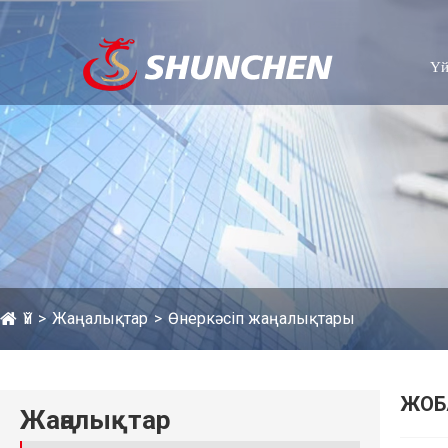
Ү
Үй
Жаңалықтар
Өнеркәсіп жаңалықтары
ЖОБ
Жаңалықтар