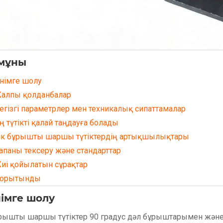
мұны
Өнімге шолу
Жалпы қолданбалар
Негізгі параметрлер мен техникалық сипаттамалар
Оң түтікті қалай таңдауға болады
Тік бұрышты шаршы түтіктердің артықшылықтары
Сапаны тексеру және стандарттар
Жиі қойылатын сұрақтар
Қорытынды
німге шолу
ұрышты шаршы түтіктер 90 градус дәл бұрыштарымен жән