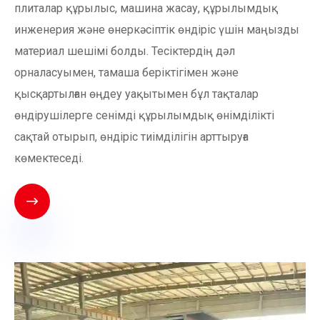
плиталар құрылыс, машина жасау, құрылымдық
инженерия және өнеркәсіптік өндіріс үшін маңызды
материал шешімі болды. Тесіктердің дәл
орналасуымен, тамаша беріктігімен және
қысқартылған өңдеу уақытымен бұл тақталар
өндірушілерге сенімді құрылымдық өнімділікті
сақтай отырып, өндіріс тиімділігін арттыруға
көмектеседі.
