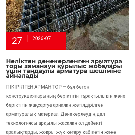
27
2026-07
Неліктен дәнекерленген арматура
торы заманауи құрылыс жобалары
үшін таңдаулы арматура шешіміне
айналады
ПІКІРІЛГЕН АРМАН ТОР – бұл бетон
конструкцияларының беріктігін, тұрақтылығын және
беріктігін жақсартуға арналған жетілдірілген
арматуралық материал. Дәнекерлеудің дәл
технологиясы арқылы жасалған ол дәйекті
аралықтарды, жоғары жүк көтеру қабілетін және