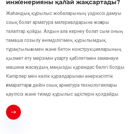
инженерияны қалай жақсартады?
Жаһандық құрылыс жобаларының үздіксіз дамуы
озық болат арматура материалдарына жоғары
талаптар қойды. Алдын ала кернеу болат сым оның
тамаша созылу өнімділігімен, құрылымдық
тұрақтылығымен және бетон конструкцияларының
қызмет ету мерзімін ұзарту қабілетімен заманауи
машина жасаудың маңызды құрамдас бөлігі болды.
Көпірлер мен көлік құралдарынан өнеркәсіптік
ғимараттарға дейін озық арматура технологиялары
қауіпсіз және тиімді құрылыс әдістерін қолдайды.
