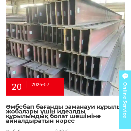
20
2026-07
Online Service
Әмбебап бағанды ​​заманауи құрылыс
жобалары үшін идеалды
құрылымдық болат шешіміне
айналдыратын нәрсе