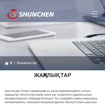
Үй
Жаңалықтар
ЖАҢАЛЫҚТАР
Шунчендегі болат нарығындағы ең жаңа әзірлемелермен, ыстық
мырыштау технологиясымен және күн энергиясы құрылысының
жаңартуларынан хабардар болыңыз. Біз сіздермен жұмысымыздың
нәтижелерімен, компания жаңалықтарымен бөлісуге және уақтылы