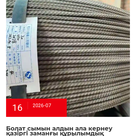
16
2026-07
Болат сымын алдын ала кернеу
қазіргі заманғы құрылымдық