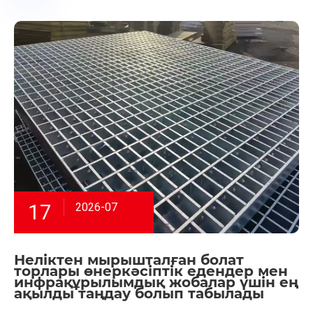
17
2026-07
Неліктен мырышталған болат
торлары өнеркәсіптік едендер мен
инфрақұрылымдық жобалар үшін ең
ақылды таңдау болып табылады