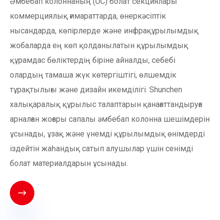
Әмбебап колоннаның (UC) болат секциялары
коммерциялық ғимараттарда, өнеркәсіптік
нысандарда, көпірлерде және инфрақұрылымдық
жобаларда ең көп қолданылатын құрылымдық
құрамдас бөліктердің біріне айналды, себебі
олардың тамаша жүк көтергіштігі, өлшемдік
тұрақтылығы және дизайн икемділігі. Shunchen
халықаралық құрылыс талаптарын қанағаттандыруға
арналған жоғары сапалы әмбебап колонна шешімдерін
ұсынады, ұзақ және үнемді құрылымдық өнімдерді
іздейтін жаһандық сатып алушылар үшін сенімді
болат материалдарын ұсынады.
