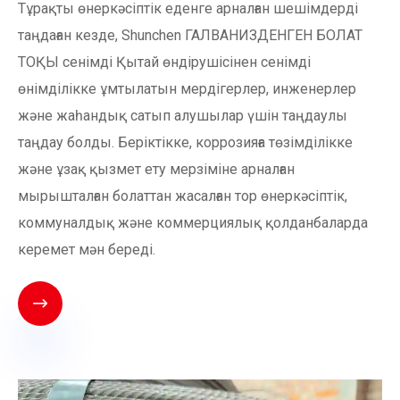
Тұрақты өнеркәсіптік еденге арналған шешімдерді
таңдаған кезде, Shunchen ГАЛВАНИЗДЕНГЕН БОЛАТ
ТОҚЫ сенімді Қытай өндірушісінен сенімді
өнімділікке ұмтылатын мердігерлер, инженерлер
және жаһандық сатып алушылар үшін таңдаулы
таңдау болды. Беріктікке, коррозияға төзімділікке
және ұзақ қызмет ету мерзіміне арналған
мырышталған болаттан жасалған тор өнеркәсіптік,
коммуналдық және коммерциялық қолданбаларда
керемет мән береді.
