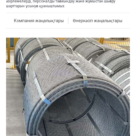
әзірлемелерді, персоналды тағайындау және жұмыстан шығару
шарттарын ұсынуға қуаныштымыз.
Компания жаңалықтары
Өнеркәсіп жаңалықтары