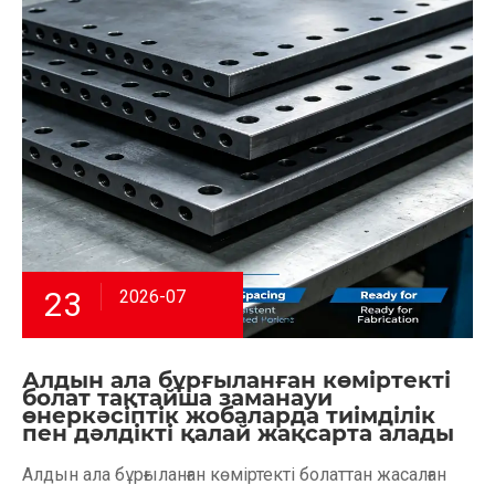
23
2026-07
Алдын ала бұрғыланған көміртекті
болат тақтайша заманауи
өнеркәсіптік жобаларда тиімділік
пен дәлдікті қалай жақсарта алады
Алдын ала бұрғыланған көміртекті болаттан жасалған