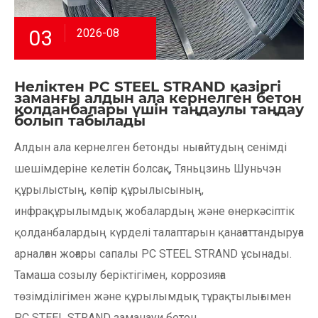
03
2026-08
Неліктен PC STEEL STRAND қазіргі
заманғы алдын ала кернелген бетон
қолданбалары үшін таңдаулы таңдау
болып табылады
Алдын ала кернелген бетонды нығайтудың сенімді
шешімдеріне келетін болсақ, Тяньцзинь Шуньчэн
құрылыстың, көпір құрылысының,
инфрақұрылымдық жобалардың және өнеркәсіптік
қолданбалардың күрделі талаптарын қанағаттандыруға
арналған жоғары сапалы PC STEEL STRAND ұсынады.
Тамаша созылу беріктігімен, коррозияға
төзімділігімен және құрылымдық тұрақтылығымен
PC STEEL STRAND заманауи бетон