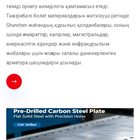
тиімді орнату өнімділігін қамтамасыз етеді.
Тәжірибелі болат материалдарын жеткізуші ретінде
Shunchen жаһандық құрылыс қолданбалары, соның
ішінде ғимараттар, көпірлер, магистральдар,
өнеркәсіптік едендер және инфрақұрылым
жобалары үшін жоғары сапалы дәнекерленген
арматура шешімдерін ұсынады.
