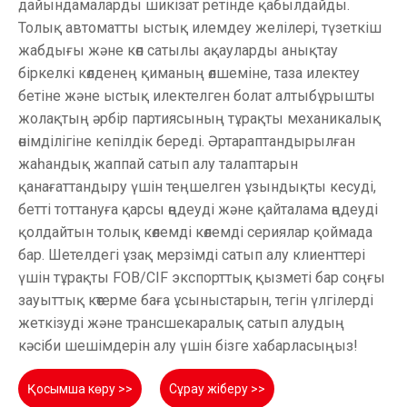
дайындамаларды шикізат ретінде қабылдайды.
Толық автоматты ыстық илемдеу желілері, түзеткіш
жабдығы және көп сатылы ақауларды анықтау
біркелкі көлденең қиманың өлшеміне, таза илектеу
бетіне және ыстық илектелген болат алтыбұрышты
жолақтың әрбір партиясының тұрақты механикалық
өнімділігіне кепілдік береді. Әртараптандырылған
жаһандық жаппай сатып алу талаптарын
қанағаттандыру үшін теңшелген ұзындықты кесуді,
бетті тоттануға қарсы өңдеуді және қайталама өңдеуді
қолдайтын толық көлемді көлемді сериялар қоймада
бар. Шетелдегі ұзақ мерзімді сатып алу клиенттері
үшін тұрақты FOB/CIF экспорттық қызметі бар соңғы
зауыттық көтерме баға ұсыныстарын, тегін үлгілерді
жеткізуді және трансшекаралық сатып алудың
кәсіби шешімдерін алу үшін бізге хабарласыңыз!
Қосымша көру >>
Сұрау жіберу >>