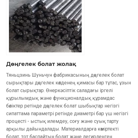
Дөңгелек болат жолақ
Тяньцзинь Шуньчун фабрикасының дөңгелек болат
сырықтары дөңгелек көлденең қимасы бар тұтас, ұзын
болат сырықтар. Өнеркәсіптік саладағы іргелі
құрылымдық және функционалдық құрамдас
бөліктер ретінде дөңгелек болат шыбықтар негізгі
сипаттама параметрі ретінде диаметрі бар үш негізгі
процесті - ыстық илемдеу, соғу және суық тарту
арқылы дайындалады. Материалдарға көміртекті
болат, тот баспайтын болат және легирленген