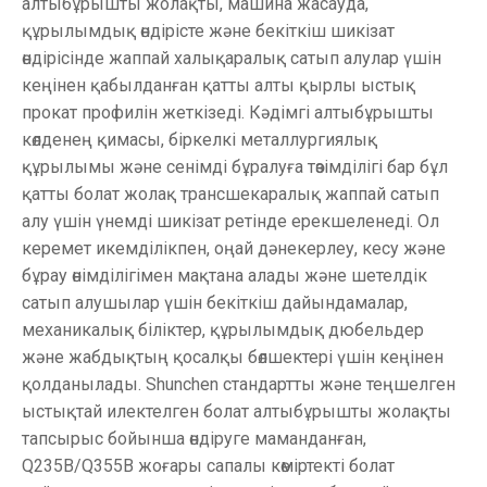
алтыбұрышты жолақты, машина жасауда,
құрылымдық өндірісте және бекіткіш шикізат
өндірісінде жаппай халықаралық сатып алулар үшін
кеңінен қабылданған қатты алты қырлы ыстық
прокат профилін жеткізеді. Кәдімгі алтыбұрышты
көлденең қимасы, біркелкі металлургиялық
құрылымы және сенімді бұралуға төзімділігі бар бұл
қатты болат жолақ трансшекаралық жаппай сатып
алу үшін үнемді шикізат ретінде ерекшеленеді. Ол
керемет икемділікпен, оңай дәнекерлеу, кесу және
бұрау өнімділігімен мақтана алады және шетелдік
сатып алушылар үшін бекіткіш дайындамалар,
механикалық біліктер, құрылымдық дюбельдер
және жабдықтың қосалқы бөлшектері үшін кеңінен
қолданылады. Shunchen стандартты және теңшелген
ыстықтай илектелген болат алтыбұрышты жолақты
тапсырыс бойынша өндіруге маманданған,
Q235B/Q355B жоғары сапалы көміртекті болат