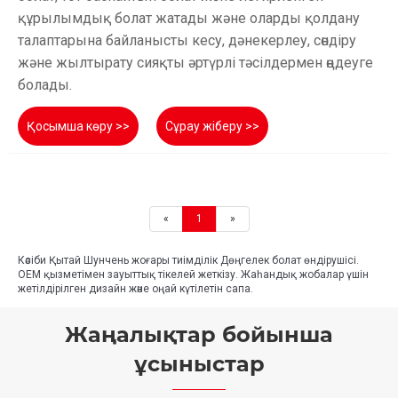
құрылымдық болат жатады және оларды қолдану
талаптарына байланысты кесу, дәнекерлеу, сөндіру
және жылтырату сияқты әртүрлі тәсілдермен өңдеуге
болады.
Қосымша көру >>
Сұрау жіберу >>
«
1
»
Кәсіби Қытай Шунчень жоғары тиімділік Дөңгелек болат өндірушісі.
OEM қызметімен зауыттық тікелей жеткізу. Жаһандық жобалар үшін
жетілдірілген дизайн және оңай күтілетін сапа.
Жаңалықтар бойынша
ұсыныстар