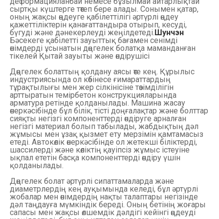
деформацияланбай немесе бұзылмай айтарлықтай
сыртқы күштерге төтеп бере алады. Сонымен қатар,
оның жақсы өңдеуге қабілеттілігі әртүрлі өңдеу
қажеттіліктерін қанағаттандыра отырып, кесуді,
бүгуді және дәнекерлеуді жеңілдетеді.
Шунчэн
Бәсекеге қабілетті зауыттық бағамен сенімді
өнімдерді ұсынатын дөңгелек болатқа маманданған
тікелей Қытай зауыты және өндірушісі
Дөңгелек болаттың қолдану аясы өте кең. Құрылыс
индустриясында ол көбінесе ғимараттардың
тұрақтылығы мен жер сілкінісіне төзімділігін
арттыратын темірбетон конструкцияларында
арматура ретінде қолданылады. Машина жасау
өнеркәсібінде бұл білік, тісті доңғалақтар және болттар
сияқты негізгі компоненттерді өндіруге арналған
негізгі материал болып табылады, жабдықтың дәл
жұмысы мен ұзақ қызмет ету мерзімін қамтамасыз
етеді. Автокөлік өнеркәсібінде ол жетекші біліктерді,
шассилерді және көліктің қауіпсіз жұмыс істеуіне
ықпал ететін басқа компоненттерді өндіру үшін
қолданылады.
Дөңгелек болат әртүрлі сипаттамаларда және
диаметрлердің кең ауқымында келеді, бұл әртүрлі
жобалар мен өнімдердің нақты талаптары негізінде
дәл таңдауға мүмкіндік береді. Оның бетінің жоғары
сапасы мен жақсы өлшемдік дәлдігі кейінгі өңдеуді