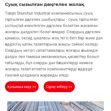
Суық сызылған дөңгелек жолақ
Tianjin Shunchun Industrial компаниясының суық
тартылған дөңгелек шыбықтары - суық тартылған
ыстықтай илектелген дөңгелек болаттан жасалған
жоғары дәлдіктегі болат өнімдер. Олардың дөңгелек
қимасы, оксид шкаласы жоқ тегіс беті бар және дәл
өндірістің қатаң талаптарына жақсы сәйкес келеді.
Олардың негізгі сипаттамалары жоғары өлшемдік
дәлдік пен тамаша механикалық қасиеттер болып
табылады, бұл оларды дәл бөлшектерді немесе
жоғары талап етілетін компоненттерді өндіруде
тікелей қолдануға жарамды етеді.
Қосымша көру >>
Сұрау жіберу >>