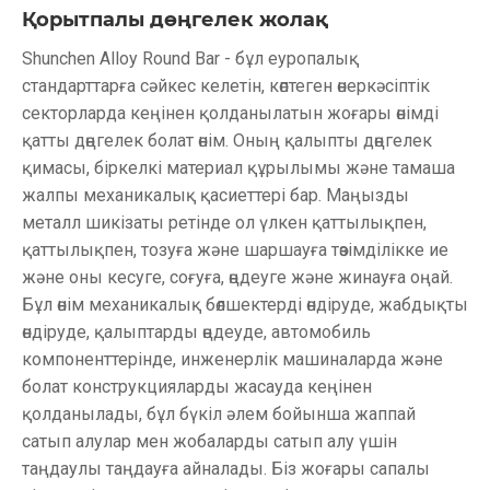
Қорытпалы дөңгелек жолақ
Shunchen Alloy Round Bar - бұл еуропалық
стандарттарға сәйкес келетін, көптеген өнеркәсіптік
секторларда кеңінен қолданылатын жоғары өнімді
қатты дөңгелек болат өнім. Оның қалыпты дөңгелек
қимасы, біркелкі материал құрылымы және тамаша
жалпы механикалық қасиеттері бар. Маңызды
металл шикізаты ретінде ол үлкен қаттылықпен,
қаттылықпен, тозуға және шаршауға төзімділікке ие
және оны кесуге, соғуға, өңдеуге және жинауға оңай.
Бұл өнім механикалық бөлшектерді өндіруде, жабдықты
өндіруде, қалыптарды өңдеуде, автомобиль
компоненттерінде, инженерлік машиналарда және
болат конструкцияларды жасауда кеңінен
қолданылады, бұл бүкіл әлем бойынша жаппай
сатып алулар мен жобаларды сатып алу үшін
таңдаулы таңдауға айналады. Біз жоғары сапалы