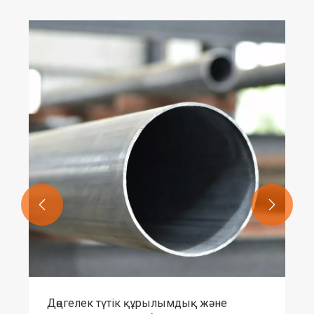
C арнасының болаты құрылымдық
беріктігін қалай жақсартады және
жобаның құнын төмендетеді
Қосымша көру >>

