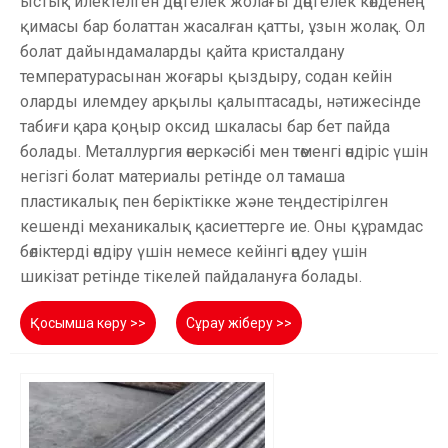
ыстық илектелген дөңгелек жолағы дөңгелек көлденең
қимасы бар болаттан жасалған қатты, ұзын жолақ. Ол
болат дайындамаларды қайта кристалдану
температурасынан жоғары қыздыру, содан кейін
оларды илемдеу арқылы қалыптасады, нәтижесінде
табиғи қара қоңыр оксид шкаласы бар бет пайда
болады. Металлургия өнеркәсібі мен төменгі өндіріс үшін
негізгі болат материалы ретінде ол тамаша
пластикалық пен беріктікке және теңдестірілген
кешенді механикалық қасиеттерге ие. Оны құрамдас
бөліктерді өндіру үшін немесе кейінгі өңдеу үшін
шикізат ретінде тікелей пайдалануға болады.
Қосымша көру >>
Сұрау жіберу >>