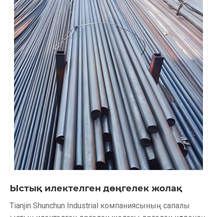
Ыстық илектелген дөңгелек жолақ
Tianjin Shunchun Industrial компаниясының сапалы