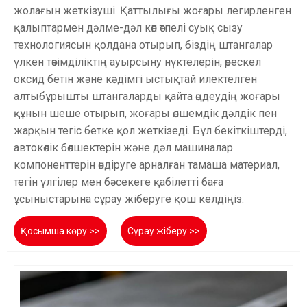
жолағын жеткізуші. Қаттылығы жоғары легирленген
қалыптармен дәлме-дәл көп өтпелі суық сызу
технологиясын қолдана отырып, біздің штангалар
үлкен төзімділіктің ауырсыну нүктелерін, өрескел
оксид бетін және кәдімгі ыстықтай илектелген
алтыбұрышты штангаларды қайта өңдеудің жоғары
құнын шеше отырып, жоғары өлшемдік дәлдік пен
жарқын тегіс бетке қол жеткізеді. Бұл бекіткіштерді,
автокөлік бөлшектерін және дәл машиналар
компоненттерін өндіруге арналған тамаша материал,
тегін үлгілер мен бәсекеге қабілетті баға
ұсыныстарына сұрау жіберуге қош келдіңіз.
Қосымша көру >>
Сұрау жіберу >>