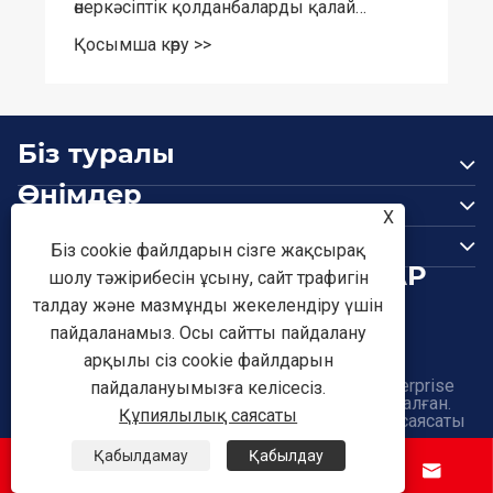
Біз туралы
Өнімдер
X
Бізбен хабарласыңы
Біз cookie файлдарын сізге жақсырақ
БІЗГЕ ЖАЗЫЛЫҢЫЗДАР
шолу тәжірибесін ұсыну, сайт трафигін
талдау және мазмұнды жекелендіру үшін
пайдаланамыз. Осы сайтты пайдалану
арқылы сіз cookie файлдарын
Copyright © 2026 Tianjin Shunchen Hongye Enterprise
пайдалануымызға келісесіз.
Management Co., Ltd. Барлық құқықтар қорғалған.
Құпиялылық саясаты
Links
|
Sitemap
|
RSS
|
XML
|
Құпиялылық саясаты
Қабылдамау
Қабылдау



