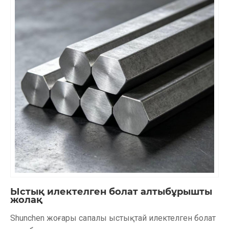
Ыстық илектелген болат алтыбұрышты
жолақ
Shunchen жоғары сапалы ыстықтай илектелген болат