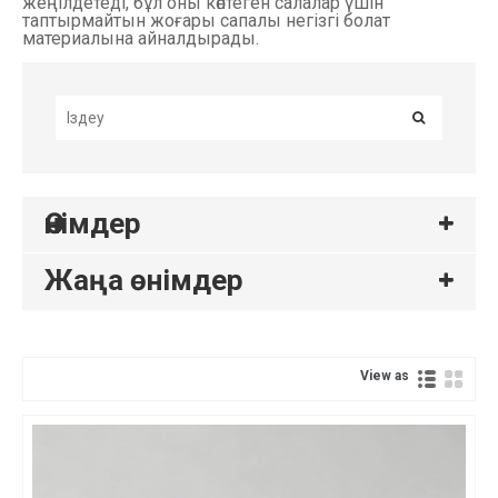
жеңілдетеді, бұл оны көптеген салалар үшін
таптырмайтын жоғары сапалы негізгі болат
материалына айналдырады.
Өнімдер
Жаңа өнімдер
View as