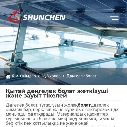
Үй
Өнімдер
Құбырлар
Дөңгелек болат
Қытай дөңгелек болат жеткізуші
және зауыт тікелей
Дөңгелек болат, тұтас, ұзын жолақ
болат
дөңгелек
қимасы бар, өнеркәсіп және құрылыс секторларында
маңызды рөл атқарады. Материалдық қасиеттер
тұрғысынан ол біркелкі микроқұрылымға, тамаша
беріктік пен қаттылыққа ие және оңай