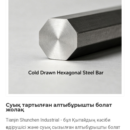
Суық тартылған алтыбұрышты болат
жолақ
Tianjin Shunchen Industrial - бұл Қытайдың кәсіби
өндірушісі және суық сызылған алтыбұрышты болат