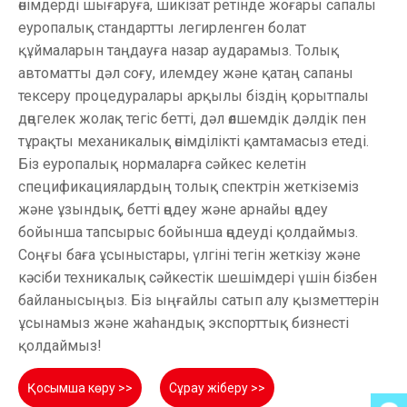
өнімдерді шығаруға, шикізат ретінде жоғары сапалы
еуропалық стандартты легирленген болат
құймаларын таңдауға назар аударамыз. Толық
автоматты дәл соғу, илемдеу және қатаң сапаны
тексеру процедуралары арқылы біздің қорытпалы
дөңгелек жолақ тегіс бетті, дәл өлшемдік дәлдік пен
тұрақты механикалық өнімділікті қамтамасыз етеді.
Біз еуропалық нормаларға сәйкес келетін
спецификациялардың толық спектрін жеткіземіз
және ұзындық, бетті өңдеу және арнайы өңдеу
бойынша тапсырыс бойынша өңдеуді қолдаймыз.
Соңғы баға ұсыныстары, үлгіні тегін жеткізу және
кәсіби техникалық сәйкестік шешімдері үшін бізбен
байланысыңыз. Біз ыңғайлы сатып алу қызметтерін
ұсынамыз және жаһандық экспорттық бизнесті
қолдаймыз!
Қосымша көру >>
Сұрау жіберу >>