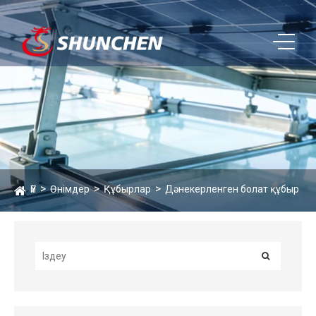
Үй
Өнімдер
Құбырлар
Дәнекерленген болат құбыр