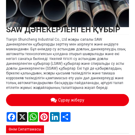
SAW ДӘНЕКЕРЛЕНГЕН ҚҰБЫР
Tianjin Shuncheng Industrial Co., Ltd жоғары сапалы SAW
дәнекерленген құбырларды зерттеу мен әзірлеуге және өндіруге
маманданған. Бұл өнімдер су астындағы доғалық дәнекерлеудің озық
автоматты технологиясын қолдана отырып шығарылады және екі
негізгі санатқа бөлінеді: тікелей тігісті су астындағы доғалы
дәнекерленген құбырлар (LSAW) құбырлар және спиральды су асты
доғалы дәнекерленген (SSAW) құбырлар. Екі түрі де қабырғалардың
біркелкі қалыңдығын, жоғары қысымға төзімділігін және тамаша
коррозияға төзімділігін қамтамасыз ету үшін дәл дәнекерлеуді және
толық автоматтандырылған басқаруды пайдаланады, әртүрлі талап
етілетін жұмыс жағдайларының талаптарына жауап береді.
Сұрау жіберу
Facebook
X
WhatsApp
Pinterest
LinkedIn
Share
Өнім Сипаттамасы