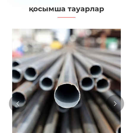
қосымша тауарлар

