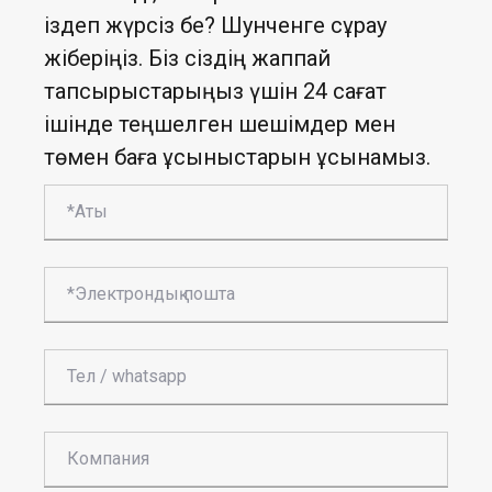
іздеп жүрсіз бе? Шунченге сұрау
жіберіңіз. Біз сіздің жаппай
тапсырыстарыңыз үшін 24 сағат
ішінде теңшелген шешімдер мен
төмен баға ұсыныстарын ұсынамыз.