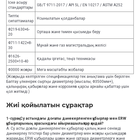
Іске асыру
GB/T 9711-2017 / API 5L / EN 10217 / ASTM A252
стандарттары
Типтік
Ұсынылатын қолданбалар
сипаттамалар
Φ219-630×6-
Орташа және төмен қысымды беру
20
Φ711-1422×8-
Мұнай және газ магистральдық желісі
30
Φ1626-
Қадалы іргетас, теңіз техникасы
2500×10-40
Φ3000 жоғары
Мега масштабты жобалар
(Жоғарыда келтірілген спецификациялар тек анықтама үшін берілген.
Баптау үлкенірек сыртқы диаметрлер (мысалы, Φ3500мм+),
қалыңырақ қабырғалар және коррозияға қарсы арнайы қабаттар үшін
қол жетімді.)
Жиі қойылатын сұрақтар
1-сұрақ: Су астындағы доғалы дәнекерленген құбырлар мен ERW
құбырларының арасындағы айырмашылықтар қандай?
A: Су асты доғалы дәнекерленген құбырлар қалың және сенімді
дәнекерлеу тігістері бар үлкен диаметрлер мен жоғары қысымдарға
жарамды; ERW құбырлары шағын және орташа диаметрлерге және