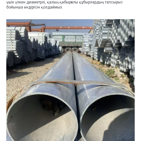
үшін үлкен диаметрлі, қалың қабырғалы құбырлардың тапсырыс
бойынша өндірісін қолдаймыз.