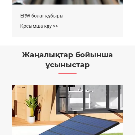
ERW болат құбыры
Қосымша көру >>
Жаңалықтар бойынша
ұсыныстар