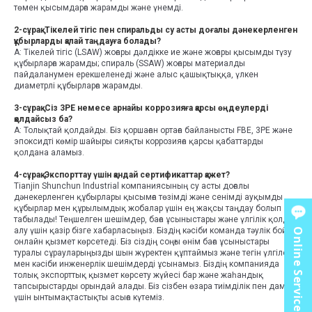
төмен қысымдарға жарамды және үнемді.
2-сұрақ: Тікелей тігіс пен спиральды су асты доғалы дәнекерленген
құбырларды қалай таңдауға болады?
A: Тікелей тігіс (LSAW) жоғары дәлдікке ие және жоғары қысымды түзу
құбырларға жарамды; спираль (SSAW) жоғары материалды
пайдаланумен ерекшеленеді және алыс қашықтыққа, үлкен
диаметрлі құбырларға жарамды.
3-сұрақ: Сіз 3PE немесе арнайы коррозияға қарсы өңдеулерді
қолдайсыз ба?
A: Толықтай қолдайды. Біз қоршаған ортаға байланысты FBE, 3PE және
эпоксидті көмір шайыры сияқты коррозияға қарсы қабаттарды
қолдана аламыз.
4-сұрақ: Экспорттау үшін қандай сертификаттар қажет?
Tianjin Shunchun Industrial компаниясының су асты доғалы
дәнекерленген құбырлары қысымға төзімді және сенімді ауқымды
құбырлар мен құрылымдық жобалар үшін ең жақсы таңдау болып
табылады! Теңшелген шешімдер, баға ұсыныстары және үлгілік қолдау
алу үшін қазір бізге хабарласыңыз. Біздің кәсіби команда тәулік бойы
Online Service
онлайн қызмет көрсетеді. Біз сіздің соңғы өнім баға ұсыныстары
туралы сұрауларыңызды шын жүректен құптаймыз және тегін үлгілер
мен кәсіби инженерлік шешімдерді ұсынамыз. Біздің компанияда
толық экспорттық қызмет көрсету жүйесі бар және жаһандық
тапсырыстарды орындай алады. Біз сізбен өзара тиімділік пен даму
үшін ынтымақтастықты асыға күтеміз.