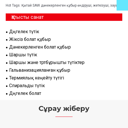
Hot Tags: Қытай SAW дәнекерленген құбыр өндіруші, жеткізуші, зауыт
Қатысты санат
Дөңгелек түтік
Жіксіз болат құбыр
Дәнекерленген болат құбыр
Шаршы түтік
Шаршы және төртбұрышты түтіктер
Гальванизацияланған құбыр
Термиялық кеңейту түтігі
Спиральды түтік
Дөңгелек болат
Сұрау жіберу