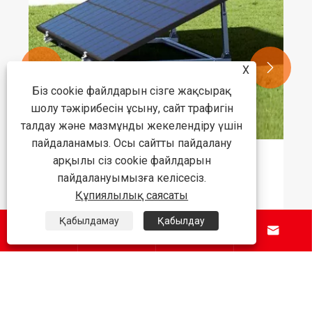


X
Біз cookie файлдарын сізге жақсырақ
шолу тәжірибесін ұсыну, сайт трафигін
талдау және мазмұнды жекелендіру үшін
пайдаланамыз. Осы сайтты пайдалану
арқылы сіз cookie файлдарын
Балконның PV кронштейні күн
пайдалануымызға келісесіз.
энергиясын орнату тиімділігі мен
Құпиялылық саясаты
қауіпсіздігін қалай жақсартады?
Қосымша көру >>
Қабылдамау
Қабылдау




Біз туралы
Өнімдер