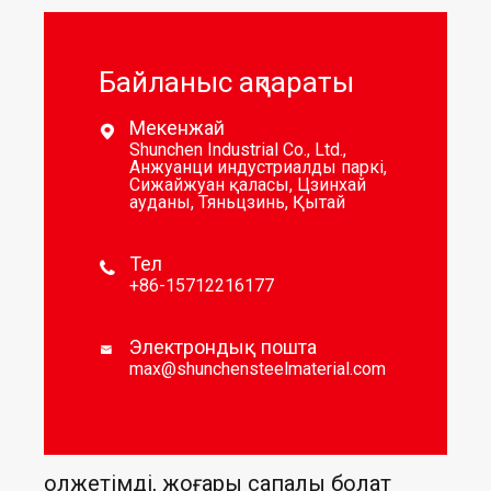
Байланыс ақпараты
Мекенжай

Shunchen Industrial Co., Ltd.,
Анжуанци индустриалды паркі,
Сижайжуан қаласы, Цзинхай
ауданы, Тяньцзинь, Қытай
Тел

+86-15712216177
Электрондық пошта

max@shunchensteelmaterial.com
Қолжетімді, жоғары сапалы болат