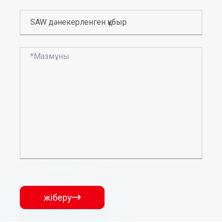
жіберу
