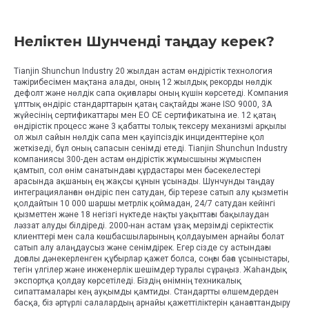
Неліктен Шунченді таңдау керек?
Tianjin Shunchun Industry 20 жылдан астам өндірістік технология
тәжірибесімен мақтана алады, оның 12 жылдық рекорды нөлдік
дефолт және нөлдік сапа оқиғалары оның күшін көрсетеді. Компания
ұлттық өндіріс стандарттарын қатаң сақтайды және ISO 9000, 3A
жүйесінің сертификаттары мен ЕО CE сертификатына ие. 12 қатаң
өндірістік процесс және 3 қабатты толық тексеру механизмі арқылы
ол жыл сайын нөлдік сапа мен қауіпсіздік инциденттеріне қол
жеткізеді, бұл оның сапасын сенімді етеді. Tianjin Shunchun Industry
компаниясы 300-ден астам өндірістік жұмысшыны жұмыспен
қамтып, сол өнім санатындағы құрдастары мен бәсекелестері
арасында ақшаның ең жақсы құнын ұсынады. Шунчунды таңдау
интеграцияланған өндіріс пен сатудан, бір терезе сатып алу қызметін
қолдайтын 10 000 шаршы метрлік қоймадан, 24/7 сатудан кейінгі
қызметтен және 18 негізгі нүктеде нақты уақыттағы бақылаудан
ләззат алуды білдіреді. 2000-нан астам ұзақ мерзімді серіктестік
клиенттері мен сала көшбасшыларының қолдауымен арнайы болат
сатып алу алаңдаусыз және сенімдірек. Егер сізде су астындағы
доғалы дәнекерленген құбырлар қажет болса, соңғы баға ұсыныстары,
тегін үлгілер және инженерлік шешімдер туралы сұраңыз. Жаһандық
экспортқа қолдау көрсетіледі. Біздің өнімнің техникалық
сипаттамалары кең ауқымды қамтиды. Стандартты өлшемдерден
басқа, біз әртүрлі салалардың арнайы қажеттіліктерін қанағаттандыру