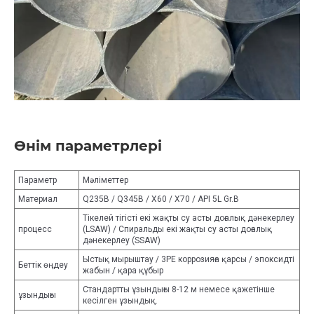
Өнім параметрлері
Параметр
Мәліметтер
Материал
Q235B / Q345B / X60 / X70 / API 5L Gr.B
Тікелей тігісті екі жақты су асты доғалық дәнекерлеу
процесс
(LSAW) / Спиральды екі жақты су асты доғалық
дәнекерлеу (SSAW)
Ыстық мырыштау / 3PE коррозияға қарсы / эпоксидті
Беттік өңдеу
жабын / қара құбыр
Стандартты ұзындығы 8-12 м немесе қажетінше
ұзындығы
кесілген ұзындық.