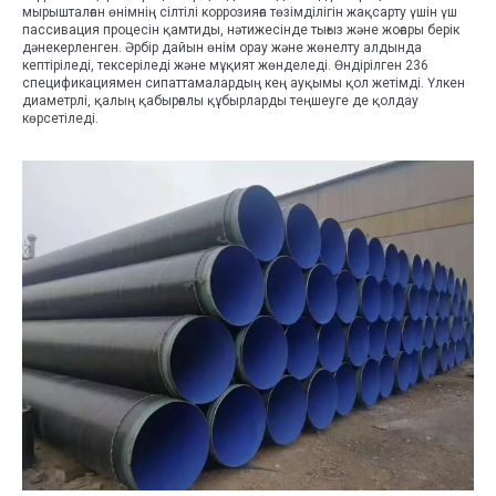
мырышталған өнімнің сілтілі коррозияға төзімділігін жақсарту үшін үш
пассивация процесін қамтиды, нәтижесінде тығыз және жоғары берік
дәнекерленген. Әрбір дайын өнім орау және жөнелту алдында
кептіріледі, тексеріледі және мұқият жөнделеді. Өндірілген 236
спецификациямен сипаттамалардың кең ауқымы қол жетімді. Үлкен
диаметрлі, қалың қабырғалы құбырларды теңшеуге де қолдау
көрсетіледі.