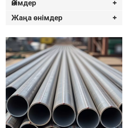
Өнімдер
Жаңа өнімдер