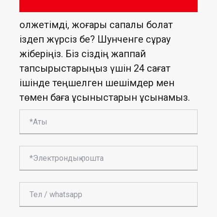
Қолжетімді, жоғары сапалы болат
іздеп жүрсіз бе? Шунченге сұрау
жіберіңіз. Біз сіздің жаппай
тапсырыстарыңыз үшін 24 сағат
ішінде теңшелген шешімдер мен
төмен баға ұсыныстарын ұсынамыз.