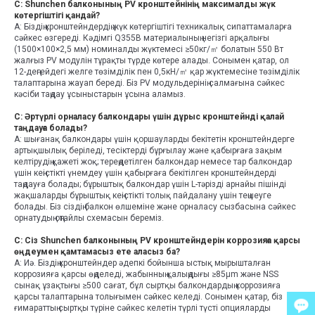
С: Shunchen балконының PV кронштейнінің максималды жүк
көтергіштігі қандай?
A: Біздің кронштейндердің жүк көтергіштігі техникалық сипаттамаларға
сәйкес өзгереді. Кәдімгі Q355B материалының негізгі арқалығы
(1500×100×2,5 мм) номиналды жүктемесі ≥50кг/㎡ болатын 550 Вт
жалғыз PV модулін тұрақты түрде көтере алады. Сонымен қатар, ол
12-деңгейдегі желге төзімділік пен 0,5кН/㎡ қар жүктемесіне төзімділік
талаптарына жауап береді. Біз PV модульдерінің салмағына сәйкес
кәсіби таңдау ұсыныстарын ұсына аламыз.
С: Әртүрлі орналасу балкондары үшін дұрыс кронштейнді қалай
таңдауға болады?
A: шығанақ балкондары үшін қоршауларды бекітетін кронштейндерге
артықшылық беріледі, тесіктерді бұрғылау және қабырғаға зақым
келтірудің қажеті жоқ; тереңдетілген балкондар немесе тар балкондар
үшін кеңістікті үнемдеу үшін қабырғаға бекітілген кронштейндерді
таңдауға болады; бұрыштық балкондар үшін L-тәрізді арнайы пішінді
жақшаларды бұрыштық кеңістікті толық пайдалану үшін теңшеуге
болады. Біз сіздің балкон өлшеміне және орналасу сызбасына сәйкес
орнатудың оңтайлы схемасын береміз.
С: Сіз Shunchen балконының PV кронштейндерін коррозияға қарсы
өңдеумен қамтамасыз ете аласыз ба?
A: Иә. Біздің кронштейндер әдепкі бойынша ыстық мырышталған
коррозияға қарсы өңделеді, жабынның қалыңдығы ≥85μm және NSS
сынақ ұзақтығы ≥500 сағат, бұл сыртқы балкондардың коррозияға
қарсы талаптарына толығымен сәйкес келеді. Сонымен қатар, біз
ғимараттың сыртқы түріне сәйкес келетін түрлі түсті опцияларды