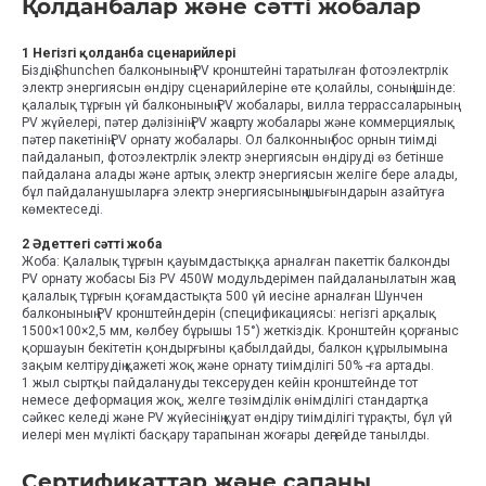
Қолданбалар және сәтті жобалар
1 Негізгі қолданба сценарийлері
Біздің Shunchen балконының PV кронштейні таратылған фотоэлектрлік
электр энергиясын өндіру сценарийлеріне өте қолайлы, соның ішінде:
қалалық тұрғын үй балконының PV жобалары, вилла террассаларының
PV жүйелері, пәтер дәлізінің PV жаңарту жобалары және коммерциялық
пәтер пакетінің PV орнату жобалары. Ол балконның бос орнын тиімді
пайдаланып, фотоэлектрлік электр энергиясын өндіруді өз бетінше
пайдалана алады және артық электр энергиясын желіге бере алады,
бұл пайдаланушыларға электр энергиясының шығындарын азайтуға
көмектеседі.
2 Әдеттегі сәтті жоба
Жоба: Қалалық тұрғын қауымдастыққа арналған пакеттік балконды
PV орнату жобасы Біз PV 450W модульдерімен пайдаланылатын жаңа
қалалық тұрғын қоғамдастықта 500 үй иесіне арналған Шунчен
балконының PV кронштейндерін (спецификациясы: негізгі арқалық
1500×100×2,5 мм, көлбеу бұрышы 15°) жеткіздік. Кронштейн қорғаныс
қоршауын бекітетін қондырғыны қабылдайды, балкон құрылымына
зақым келтірудің қажеті жоқ және орнату тиімділігі 50% -ға артады.
1 жыл сыртқы пайдалануды тексеруден кейін кронштейнде тот
немесе деформация жоқ, желге төзімділік өнімділігі стандартқа
сәйкес келеді және PV жүйесінің қуат өндіру тиімділігі тұрақты, бұл үй
иелері мен мүлікті басқару тарапынан жоғары деңгейде танылды.
Сертификаттар және сапаны