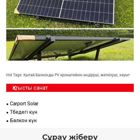
Hot Tags: Қытай Балконды PV кронштейнін өндіруші, жеткізуші, зауыт
Қатысты санат
Carport Solar
Төбедегі күн
Балкон күн
Сұрау жіберу