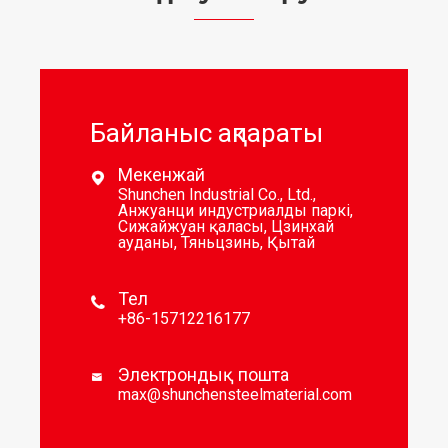
Байланыс ақпараты
Мекенжай

Shunchen Industrial Co., Ltd.,
Анжуанци индустриалды паркі,
Сижайжуан қаласы, Цзинхай
ауданы, Тяньцзинь, Қытай
Тел

+86-15712216177
Электрондық пошта

max@shunchensteelmaterial.com