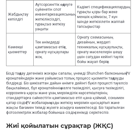
Аутсорсингтік өңдеуге
Кәдімгі спецификациялардың
сүйенетін спот
тұрақты қоры бар жеке
Жабдықтау
инвентаризациясының
меншік қоймасы, 7 күн
кепілдігі
жеткіліксіздігі,
ішінде жеткізілетін жаппай
тұрақсыз жеткізу
тапсырыстар
уақыты
Орнату схемасының
Тек өнімдерді
дизайнын, жердегі
Көмекші
қамтамасыз етіңіз,
техникалық нұсқаулықты,
қызметтер
орнату нұсқаулары
орнату мәселелерін шешу
жоқ
үшін сатудан кейінгі тәулік
бойы жауап беріңіз.
Бізді таңдау дегеніміз жоғары сапалы, үнемді Shunchen балконының PV
кронштейндерін және уайымсыз толық процесс қызметін таңдауды
білдіреді. Біз шикізаттан дайын өнімге дейінгі бүкіл процесті тәуелсіз
бақылаймыз, бұл кронштейннің желге төзімділігі, қысуға төзімділігі,
коррозияға қарсы және ұзақ мерзімділік көрсеткіштерінің
стандарттарға сәйкестігін қамтамасыз етіп қана қоймай, сонымен
қатар сіздің PV жобаларыңызды жеткізу мерзімін қысқартып және
жақсы бағамен тиімді жүзеге асыруға көмектеседі. Біз таратылған
фотоэлектрлік жобалар бойынша сіздің сенімді серіктеспіз.
Жиі қойылатын сұрақтар (ЖҚС)