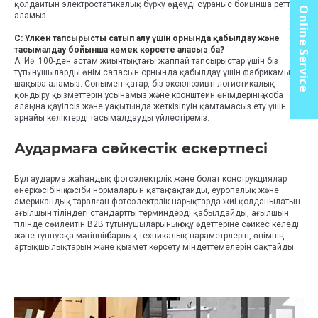
қолдайтын электростатикалық бүрку өңдеуді сұраныс бойынша реттей
Online Service
аламыз.
С: Үлкен тапсырысты сатып алу үшін орнында қабылдау және
тасымалдау бойынша көмек көрсете аласыз ба?
A: Иә. 100-ден астам жиынтықтағы жаппай тапсырыстар үшін біз
тұтынушыларды өнім сапасын орнында қабылдау үшін фабрикамызға
шақыра аламыз. Сонымен қатар, біз эксклюзивті логистикалық
қондыру қызметтерін ұсынамыз және кронштейн өнімдерінің жоба
алаңына қауіпсіз және уақытында жеткізілуін қамтамасыз ету үшін
арнайы көліктерді тасымалдауды үйлестіреміз.
Аудармаға сәйкестік ескертпесі
Бұл аударма жаһандық фотоэлектрлік және болат конструкциялар
өнеркәсібінің кәсіби нормаларын қатаң сақтайды, еуропалық және
американдық таралған фотоэлектрлік нарықтарда жиі қолданылатын
ағылшын тіліндегі стандартты терминдерді қабылдайды, ағылшын
тілінде сөйлейтін B2B тұтынушыларының оқу әдеттеріне сәйкес келеді
және түпнұсқа мәтіннің барлық техникалық параметрлерін, өнімнің
артықшылықтарын және қызмет көрсету міндеттемелерін сақтайды.