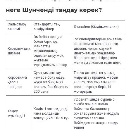
неге Шунченді таңдау керек?
Салыстыру
Стандартты тең
Shunchen (біздің компания)
өлшемі
өндірушілер
Әмбебап секция
PV сценарийлеріне арналған
болат біріктіру,
эксклюзивті механикалық
мақсатты
Құрылымдық
дизайн, негізгі сәуле +
механикалық
дизайн
диагональды жақшалар
оңтайландыру жоқ,
бірлескен күшті тірек, жел
жүктеме
мен қарға жақсы төзімділік
тұрақтылығы нашар
Суық мырыштау
Толық автоматты ыстық
Коррозияға
немесе бояу өңдеу,
мырыштау процесі, жабын
қарсы
жұқа жабын, NSS
≥85μm, NSS сынағы ≥500
процесс
сынағы бар болғаны
сағат, сыртқы беріктігі
200 сағат
жоғарырақ
72 сағат ішінде сұраныс,
сызба және сынама
Кәдімгі өлшемдерді
бойынша балконның
Теңшеу
ғана қолдайды,
орналасуына және модуль
мүмкіндігі
теңшеу циклі 10-15 күн
сипаттамаларына
бейімделген жақшаларды
теңшеңіз