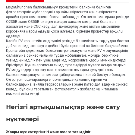
Біздің Shunchen балконының PV кронштейні балконға бөлінген
фотоэлектрлік жүйелер үшін арнайы әзірленген және әзірленген
арнайы тірек компоненті болып табылады. Ол негізгі материал ретінде
Q235B және Q355B сияқты жоғары сапалы көміртекті болаттан
жасалған және CNC кесу, дәл дәнекерлеу және ыстық мырышпен
коррозияға қарсы өңдеуді қоса алғанда, бірнеше процестер арқылы
өңделеді.
Кәсіби PV кронштейн өндірушісі ретінде біз шикізатты таңдаудан бастап
дайын өнімді жеткізуге дейінгі бүкіл процесті өз бетінше бақылаймыз.
Кронштейн құрылымы балконның орналасуына және PV модульдерінің
салмағына сәйкес ғылыми түрде жобаланған, жоғары беріктікке
төзімді өнімділік пен ұзақ мерзімді коррозияға қарсы мүмкіндіктерді
біріктіреді. Күн энергиясын тиімді түрлендіруді жүзеге асыра отырып,
PV модульдерін орнату платформасын жылдам құру үшін оны
балконның қоршауына немесе қабырғасына тікелей бекітуге болады.
Ол әртүрлі сценарийлерге, соның ішінде қалалық тұрғын үй
балкондарына, вилла террассаларына және пәтер дәліздеріне сәйкес
келеді, бұл оны таратылған фотоэлектрлік жобалар үшін тамаша
көмекші өнім етеді.
Негізгі артықшылықтар және сату
нүктелері
Жоғары жүк көтергіштігі және желге төзімділігі