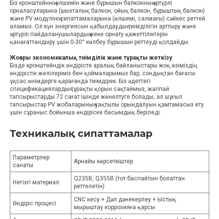
Біз кронштейннің өлшемін және бұрышын балконның әртүрлі
орналасуларына (шыхталық балкон, ойық балкон, бұрыштық балкон)
және PV модулінің сипаттамаларына (өлшемі, салмағы) сәйкес реттей
аламыз. Ол күн энергиясын қабылдаудың тиімділігін арттыру және
әртүрлі пайдаланушылардың жеке орнату қажеттіліктерін
қанағаттандыру үшін 0-30° көлбеу бұрышын реттеуді қолдайды.
Жоғары экономикалық тиімділік және тұрақты жеткізу
Бізде кронштейндік өндірісте аралық байланыстары жоқ өзіміздің
өндірістік желілеріміз бен қоймаларымыз бар, сондықтан бағасы
ұқсас өнімдерге қарағанда тиімдірек. Біз әдеттегі
спецификациялардың тұрақты қорын сақтаймыз, жаппай
тапсырыстарды 72 сағат ішінде жөнелтуге болады, ал шұғыл
тапсырыстар PV жобаларының уақтылы орындалуын қамтамасыз ету
үшін сұраныс бойынша өндіріске басымдық беріледі.
Техникалық сипаттамалар
Параметрлер
Арнайы көрсеткіштер
санаты
Q235B, Q355B (тот баспайтын болаттан
Негізгі материал
реттелетін)
CNC кесу + Дәл дәнекерлеу + Ыстық
Өндіріс процесі
мырыштау коррозияға қарсы