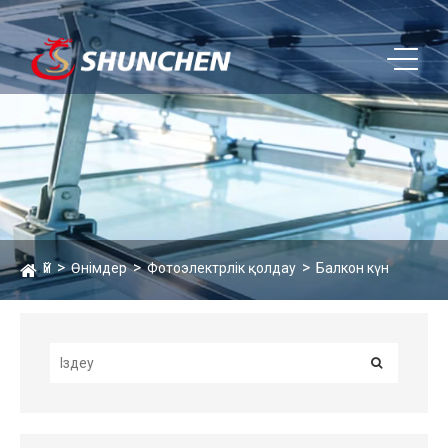
Үй
Өнімдер
Фотоэлектрлік қолдау
Балкон күн