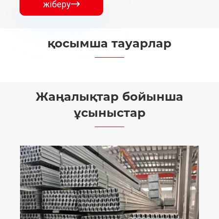
жіберу

қосымша тауарлар


Жаңалықтар бойынша
ұсыныстар