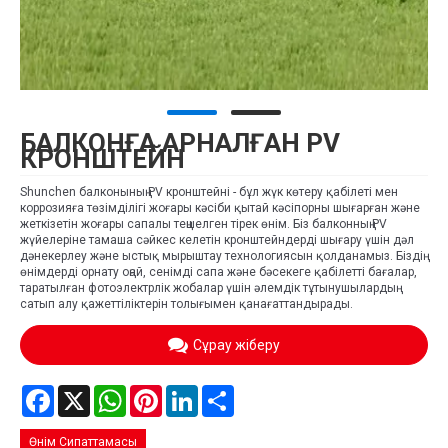
БАЛКОНҒА АРНАЛҒАН PV
КРОНШТЕЙН
Shunchen балконының PV кронштейні - бұл жүк көтеру қабілеті мен
коррозияға төзімділігі жоғары кәсіби қытай кәсіпорны шығарған және
жеткізетін жоғары сапалы теңшелген тірек өнім. Біз балконның PV
жүйелеріне тамаша сәйкес келетін кронштейндерді шығару үшін дәл
дәнекерлеу және ыстық мырыштау технологиясын қолданамыз. Біздің
өнімдерді орнату оңай, сенімді сапа және бәсекеге қабілетті бағалар,
таратылған фотоэлектрлік жобалар үшін әлемдік тұтынушылардың
сатып алу қажеттіліктерін толығымен қанағаттандырады.
Сұрау жіберу
Facebook
X
WhatsApp
Pinterest
LinkedIn
Share
Өнім Сипаттамасы