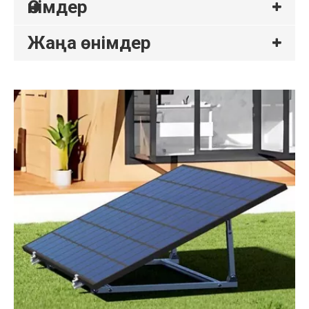
Өнімдер
Жаңа өнімдер