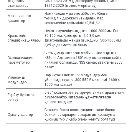
Атқарушы
GB/T 3323-2019 (дәнекерлеу сапасы), GB/T
стандарттар
13912-2020 (ыстық мырыштау)
Номиналды жүктеме ≥50кг/㎡; Желге
Механикалық
төзімділік дәрежесі ≥12-деңгей; Қар
қасиеттері
жүктемесіне төзімділік ≥0,5кН/㎡
Негізгі сәуленің ұзындығы: 1000-2000мм; Ені:
Кронштейн
80-150 мм; Қалыңдығы: 2,0-3,0 мм;
спецификациялары
Диагональды жақша ұзындығы: 500-1000мм;
Құбыр диаметрі: 30-50мм
Ыстық мырышталған жабынның қалыңдығы
Гальванизация
≥85μm; Адгезияға 180° иілу сынағынан кейін
параметрлері
пиллинг болмайды; NSS сынақ ұзақтығы ≥500
сағат
Нарықтағы негізгі PV модульдерімен
Үйлесімді
үйлесімді (қуаты: 300-550 Вт; өлшемі: 1600 ×
модульдер
1000 мм ішінде)
0-30° қолмен реттеу, әртүрлі аймақтардағы күн
Еңкейту бұрышын
сәулесінің бұрыштарының қажеттіліктерін
реттеу
қанағаттандыру
Бетонға, болат конструкцияға және басқа
Орнату әдістері
балкон астарларына жарамды қоршауыш
қысқыш түрі / қабырғаны кеңейту болт түрі