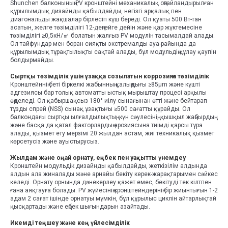
Shunchen балконының PV кронштейні механикалық оңтайландырылған
құрылымдық дизайнды қабылдайды, негізгі арқалық пен
диагональды жақшалар бірлесіп күш береді. Ол қуаты 500 Вт-тан
асатын, желге төзімділігі 12-деңгейге дейін және қар жүктемесіне
төзімділігі ≥0,5кН/㎡ болатын жалғыз PV модулін тасымалдай алады.
Ол тайфундар мен боран сияқты экстремалды ауа-райында да
құрылымдық тұрақтылықты сақтай алады, бұл модульдің құлау қаупін
болдырмайды.
Сыртқы төзімділік үшін ұзаққа созылатын коррозияға төзімділік
Кронштейннің беті біркелкі жабынның қалыңдығы ≥85μm және күшті
адгезиясы бар толық автоматты ыстық мырыштау процесі арқылы
өңделеді. Ол қабыршақсыз 180° иілу сынағынан өтті және бейтарап
тұзды спрей (NSS) сынақ ұзақтығы ≥500 сағатты құрайды. Ол
балкондағы сыртқы ылғалдылықтың, күн сәулесінің, қышқыл жаңбырдың
және басқа да қатал факторлардың эрозиясына тиімді қарсы тұра
алады, қызмет ету мерзімі 20 жылдан астам, жиі техникалық қызмет
көрсетусіз және ауыстырусыз.
Жылдам және оңай орнату, еңбек пен уақытты үнемдеу
Кронштейн модульдік дизайнды қабылдайды, жеткізілім алдында
алдын ала жиналады және арнайы бекіту керек-жарақтарымен сәйкес
келеді. Орнату орнында дәнекерлеу қажет емес, бекітуді тек кілтпен
ғана аяқтауға болады. PV жүйесінің кронштейндерінің бір жиынтығын 1-2
адам 2 сағат ішінде орнатуы мүмкін, бұл құрылыс циклін айтарлықтай
қысқартады және еңбек шығындарын азайтады.
Икемді теңшеу және кең үйлесімділік