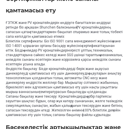
қамтамасыз ету
ҒЗТКЖ және PV кронштейндерін өндіруге бағытталған өндіруші
ретінде біз әрқашан Shunchen балконының PV кронштейндерінің
сапасын қатаң стандарттармен бақылап отырамыз және толық тізбекті
сапа кепілдігін қамтамасыз етеміз:
Біліктілік сертификаты: Біз ISO 9001 сапа менеджменті жүйесінің және
ISO 14001 қоршаған ортаны басқару жүйесінің сертификаттауынан
өттік. Біздің өнімдер PV кронштейндерінің тиісті ұлттық техникалық
стандарттарына сәйкес келеді және SGS үшінші тараптың механикалық
өнімділік сынағы есептерін және коррозияға қарсы өнімділік сынағы
есептерін ұсына алады.
Өндірістік бақылау: Бізде кронштейндерді берік және ақаусыз
дәнекерлеуді қамтамасыз ету үшін дәнекерлеудің ақауларын анықтау
технологиясын қолданатын толық автоматты CNC кесу және
дәнекерлеу өндірістік желілері бар. Мырыштау сілтемесі жабынның
біркелкілігі мен адгезиясын қамтамасыз ету үшін нақты уақыттағы
мырыш ваннасының температурасын бақылауды қолданады.
Сапаны бақылау және тексеру: Кронштейндердің әрбір партиясы
зауыттан шықпас бұрын, олар жүк көтеру сынағынан, желге төзімділік
симуляциялық сынақтан, жабын қалыңдығын тексеруден және бетінің
сапасын тексеруден өтеді. Жеткізілген өнімнің 100% біліктілік деңгейін
қамтамасыз ету үшін толық сапаны бақылау файлы құрылады.
Бәсекелестік артықшылықтар және