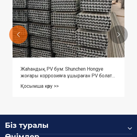


Жаһандық PV бум: Shunchen Hongye
жоғары коррозияға ұшыраған PV болаты
30+ елді қамтиды
Қосымша көру >>
Біз туралы
Өнімдер